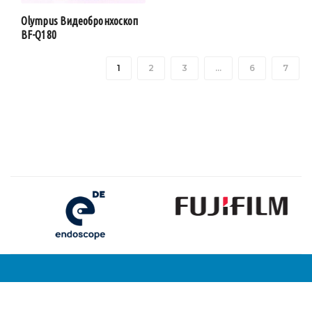
Olympus Видеобронхоскоп
BF-Q180
1
2
3
…
6
7