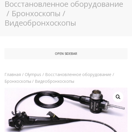
Восстановленное оборудование
/
Бронхоскопы
/
Видеобронхоскопы
OPEN SIDEBAR
Главная
/
Olympus
/
Восстановленное оборудование
/
Бронхоскопы
/
Видеобронхоскопы