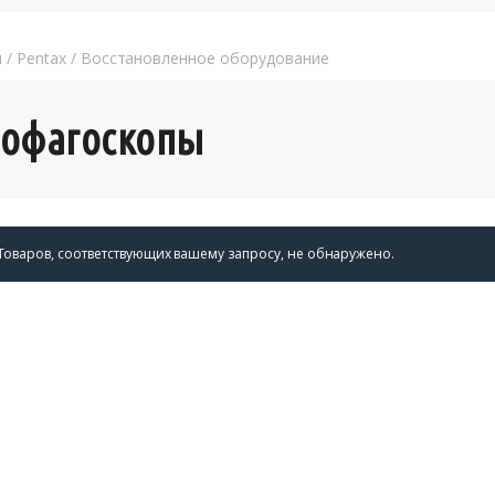
я
/
Pentax
/
Восстановленное оборудование
зофагоскопы
Товаров, соответствующих вашему запросу, не обнаружено.