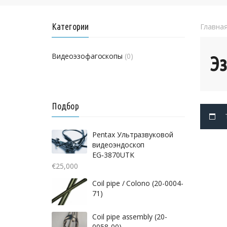
Категории
Главна
Видеоэзофагоскопы
(0)
Э
Подбор
Pentax Ультразвуковой
видеоэндоскоп
EG‑3870UTK
€
25,000
Coil pipe / Colono (20-0004-
71)
Coil pipe assembly (20-
0058-00)