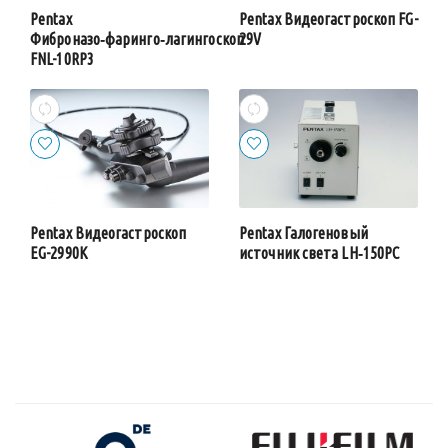
Pentax
Pentax Видеогастроскоп FG-
Фиброназо‑фаринго‑лагингоскоп
29V
FNL-10RP3
Pentax Видеогастроскоп
Pentax Галогеновый
EG-2990K
источник света LH‑150PC