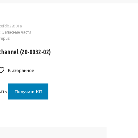
c8fdb29501a
:
Запасные части
ympus
channel (20-0032-02)
В избранное
ить
Получить КП