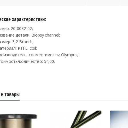
еские характеристики:
омер: 20-0032-02;
азвание детали: Biopsy channel;
азмер: 3,2 Bronch;
атериал: PTFE, coil;
роизводитель, совместимость: Olympus;
тоимость/количество: 54,00.
е товары