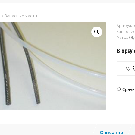
я
/
Запасные части
Артикул:
f
Категория
Метка:
Ol
Biopsy 
Сравн
Описание