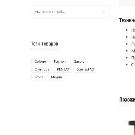
Технич
Н
Н
Теги товаров
Р
М
П
Colono
Fujinon
Gastro
С
Olympus
PENTAX
Sterrad NX
Storz
Медин
Похожи