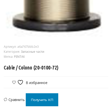
Артикул:
a6a767bbb2e3
Категория:
Запасные части
Метка:
PENTAX
Cable / Colono (20-0100-72)
В избранное
Сравнить
Получить КП