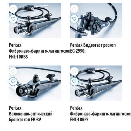
Pentax
Pentax Видеогастроскоп
Фиброназо‑фаринго‑лагингоскоп
EG-2990i
FNL-10RBS
Pentax
Pentax
Волоконно‑оптический
Фиброназо‑фаринго‑лагингоско
бронхоскоп FB-8V
FNL-10RP3