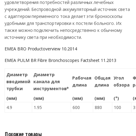
удовлетворения потребностей различных лечебных
учреждений. Беспроводной аккумуляторный источник света
с адаптером переменного тока делает эти бронхоскопы
удобными для транспортировки к постели больного. Их
также можно подключить непосредственно к обычному
источнику света при необходимости.
EMEA BRO Productoverview 10.2014
EMEA PULM BR Fibre Bronchoscopes Factsheet 11.2013
Диаметр
Диаметр
Рабочая
Общая
Угол
Ф
вводимой
канала для
длина
длина
обзора
р
трубки
инструментов*
(мм)
(мм)
(мм)
(мм)
(°)
(
4.9
1.95
600
880
100
3
Похожие товары