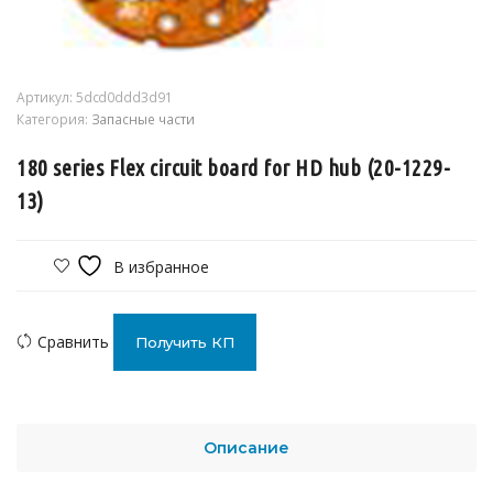
Артикул:
5dcd0ddd3d91
Категория:
Запасные части
180 series Flex circuit board for HD hub (20-1229-
13)
В избранное
Сравнить
Получить КП
Описание