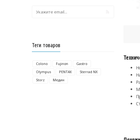
Теги товаров
Технич
Colono
Fujinon
Gastro
Н
Olympus
PENTAX
Sterrad NX
Н
Storz
Медин
Р
Ма
П
С
Похожи