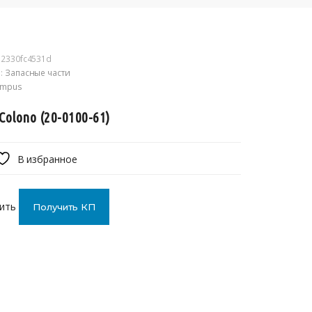
2330fc4531d
:
Запасные части
ympus
 Colono (20-0100-61)
В избранное
ить
Получить КП