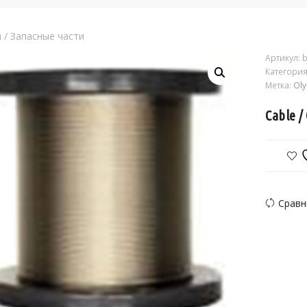
я
/
Запасные части
Артикул:
b
Категория
Метка:
Ol
Cable /
Сравн