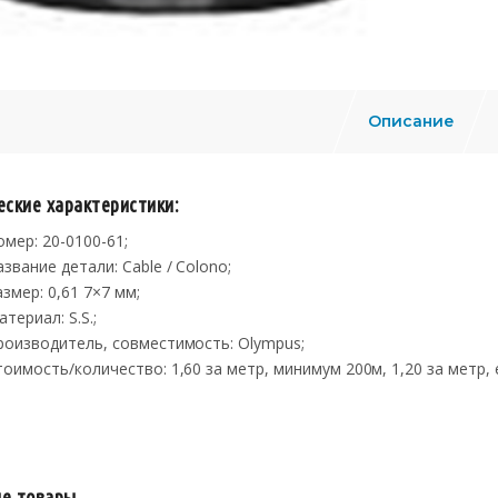
Описание
еские характеристики:
омер: 20-0100-61;
азвание детали: Cable / Colono;
азмер: 0,61 7×7 мм;
териал: S.S.;
роизводитель, совместимость: Olympus;
тоимость/количество: 1,60 за метр, минимум 200м, 1,20 за метр,
е товары