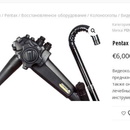
я
/
Pentax
/
Восстановленное оборудование
/
Колоноскопы
/
Вид
Категория
Метка:
PE
Pentax
€
6,00
Видеоко
предназн
также о
лечебны
инструме