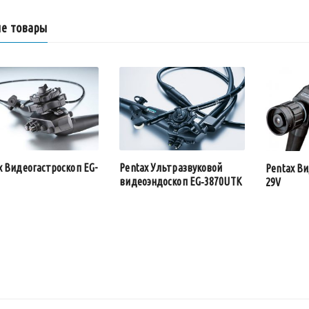
е товары
x Видеогастроскоп EG-
Pentax Ультразвуковой
Pentax Ви
видеоэндоскоп EG‑3870UTK
29V