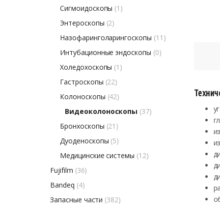
Сигмоидоскопы
(1)
Энтероскопы
(2)
Назофаринголарингоскопы
(11)
Интубационные эндоскопы
(0)
Холедохоскопы
(1)
Гастроскопы
(22)
Технич
Колоноскопы
(42)
у
Видеоколоноскопы
(37)
г
Бронхоскопы
(21)
и
Дуоденоскопы
(5)
и
д
Медицинские системы
(12)
д
Fujifilm
(36)
д
Bandeq
(4)
р
о
Запасные части
(382)