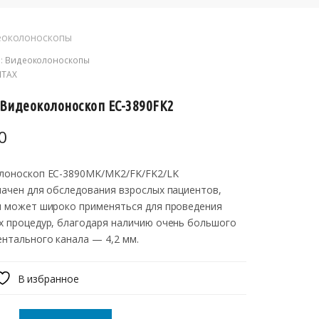
еоколоноскопы
:
Видеоколоноскопы
NTAX
 Видеоколоноскоп EC-3890FK2
0
лоноскоп EC-3890MK/MK2/FK/FK2/LK
ачен для обследования взрослых пациентов,
н может широко применяться для проведения
х процедур, благодаря наличию очень большого
нтального канала — 4,2 мм.
В избранное