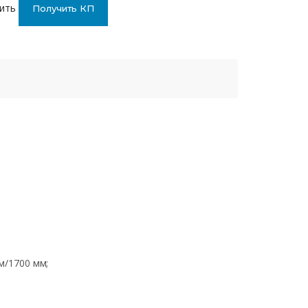
ить
Получить КП
м/1700 мм;