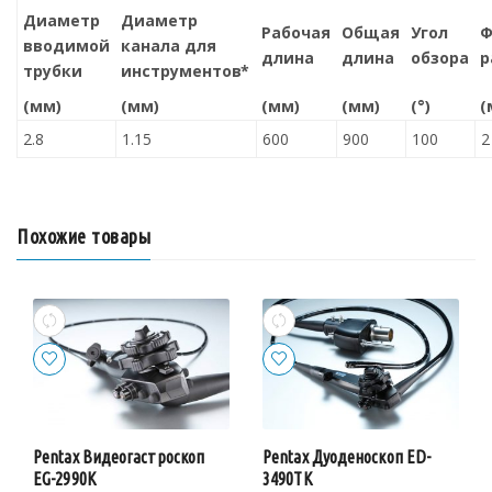
Диаметр
Диаметр
Рабочая
Общая
Угол
Ф
вводимой
канала для
длина
длина
обзора
р
трубки
инструментов*
(мм)
(мм)
(мм)
(мм)
(°)
(
2.8
1.15
600
900
100
2
Похожие товары
Pentax Видеогастроскоп
Pentax Дуоденоскоп ED-
EG-2990K
3490TK