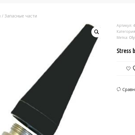
я
/
Запасные части
Артикул:
4
Категория
Метка:
Ol
Stress 
Сравн