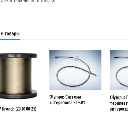
тоимость/количество: 99,00.
е товары
Olympus Система
Olympus 
энтероскопа ST-SB1
терапевт
энтероско
/ Bronch (20-0100-25)