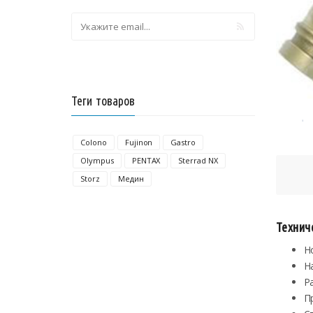
Теги товаров
Colono
Fujinon
Gastro
Olympus
PENTAX
Sterrad NX
Storz
Медин
Технич
Н
На
Ра
П