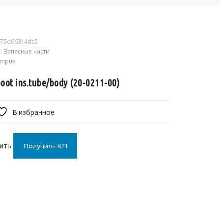
75d66314dc5
:
Запасные части
ympus
boot ins.tube/body (20-0211-00)
В избранное
ить
Получить КП