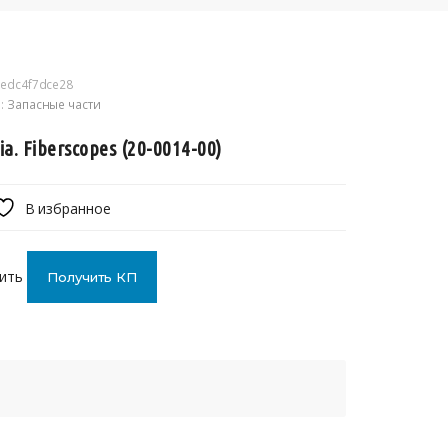
edc4f7dce28
:
Запасные части
ia. Fiberscopes (20-0014-00)
В избранное
ить
Получить КП