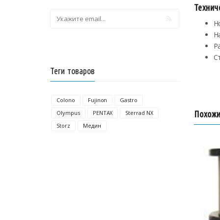
Технич
Н
Н
Ра
С
Теги товаров
Colono
Fujinon
Gastro
Olympus
PENTAX
Sterrad NX
Похожи
Storz
Медин