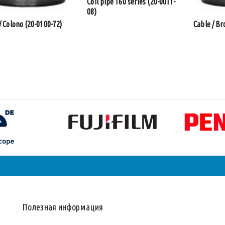
Coil pipe 160 series (20-0011-
08)
/ Colono (20-0100-72)
Cable / Br
Полезная информация