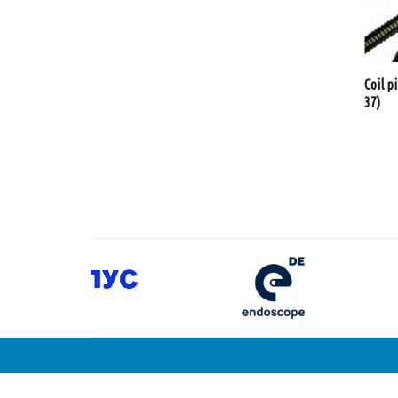
Coil p
37)