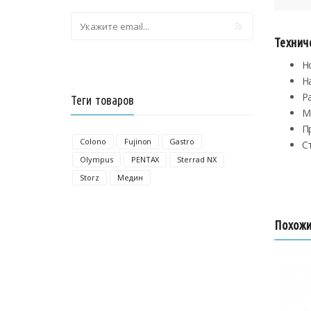
Технич
Н
Н
Ра
Теги товаров
М
П
Colono
Fujinon
Gastro
С
Olympus
PENTAX
Sterrad NX
Storz
Медин
Похожи