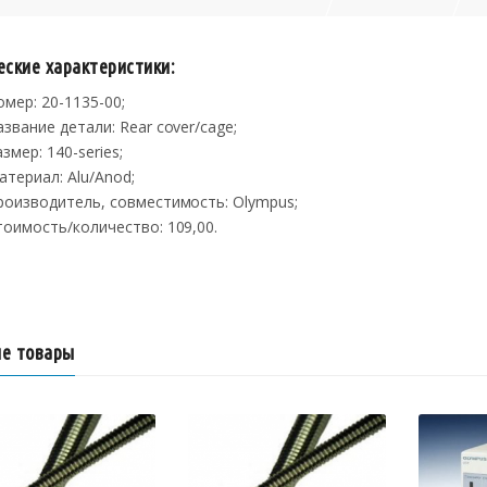
еские характеристики:
омер: 20-1135-00;
азвание детали: Rear cover/cage;
змер: 140-series;
атериал: Alu/Anod;
роизводитель, совместимость: Olympus;
тоимость/количество: 109,00.
е товары