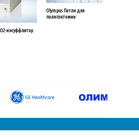
Olympus Петли для
полипэктомии
CO2-инсуффлятор