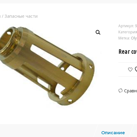
я
/
Запасные части
Артикул:
9
Категория
Метка:
Ol
Rear co
Сравн
Описание