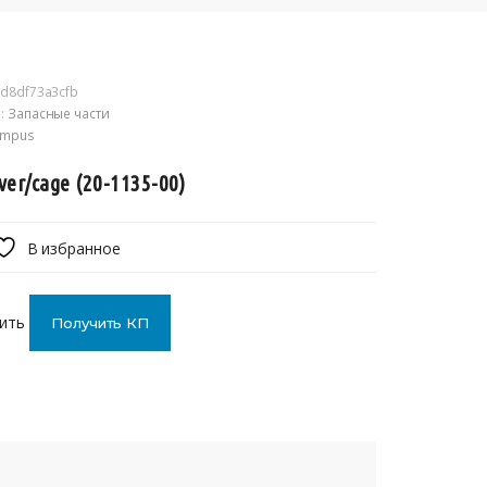
d8df73a3cfb
:
Запасные части
ympus
ver/cage (20-1135-00)
В избранное
ить
Получить КП