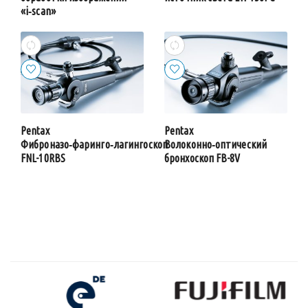
«i‑scan»
Pentax
Pentax
Фиброназо‑фаринго‑лагингоскоп
Волоконно‑оптический
FNL-10RBS
бронхоскоп FB-8V