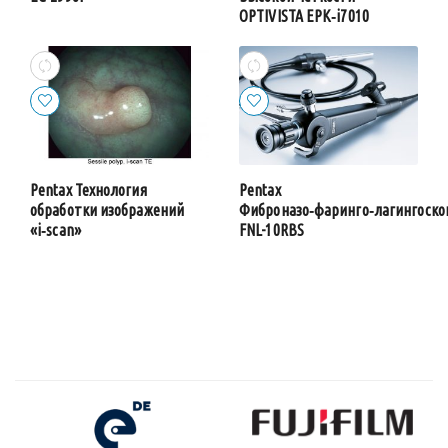
OPTIVISTA EPK‑i7010
Pentax Технология
Pentax
обработки изображений
Фиброназо‑фаринго‑лагингоско
«i‑scan»
FNL-10RBS