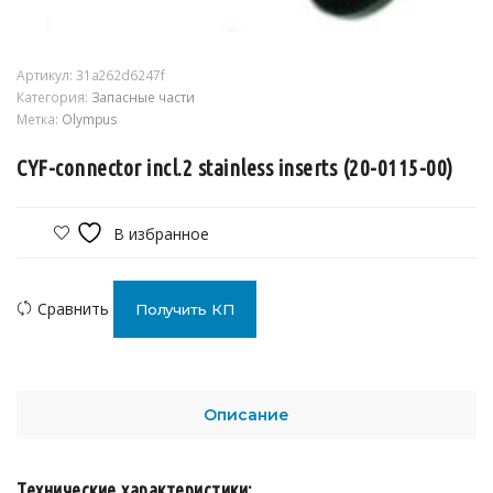
Артикул:
31a262d6247f
Категория:
Запасные части
Метка:
Olympus
CYF-connector incl.2 stainless inserts (20-0115-00)
В избранное
Сравнить
Получить КП
Описание
Технические характеристики: