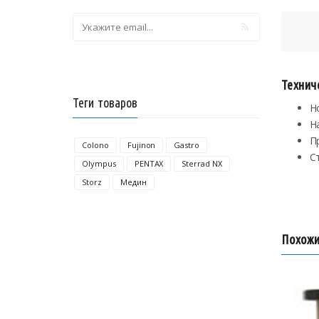
Технич
Теги товаров
Н
Н
П
Colono
Fujinon
Gastro
С
Olympus
PENTAX
Sterrad NX
Storz
Медин
Похожи