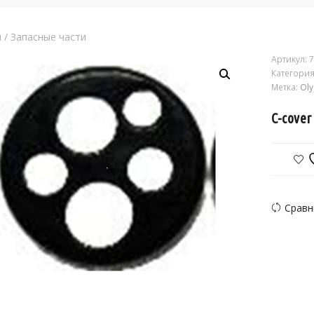
я
/
Запасные части
Артикул:
7
Категория
Метка:
Ol
C-cover
Сравн