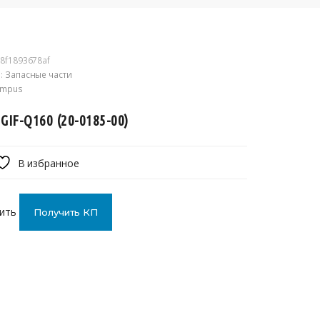
8f1893678af
:
Запасные части
ympus
 GIF-Q160 (20-0185-00)
В избранное
ить
Получить КП