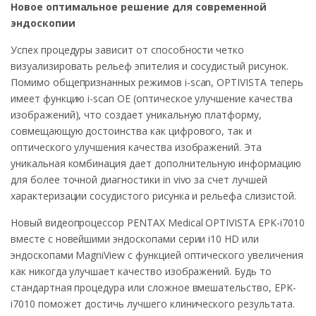
Новое оптимальное решение для современной
эндоскопии
Успех процедуры зависит от способности четко
визуализировать рельеф эпителия и сосудистый рисунок.
Помимо общепризнанных режимов i-scan, OPTIVISTA теперь
имеет функцию i-scan OE (оптическое улучшение качества
изображений), что создает уникальную платформу,
совмещающую достоинства как цифрового, так и
оптического улучшения качества изображений. Эта
уникальная комбинация дает дополнительную информацию
для более точной диагностики in vivo за счет лучшей
характеризации сосудистого рисунка и рельефа слизистой.
Новый видеопроцессор PENTAX Medical OPTIVISTA EPK-i7010
вместе с новейшими эндоскопами серии i10 HD или
эндоскопами MagniView с функцией оптического увеличения
как никогда улучшает качество изображений. Будь то
стандартная процедура или сложное вмешательство, EPK-
i7010 поможет достичь лучшего клинического результата.