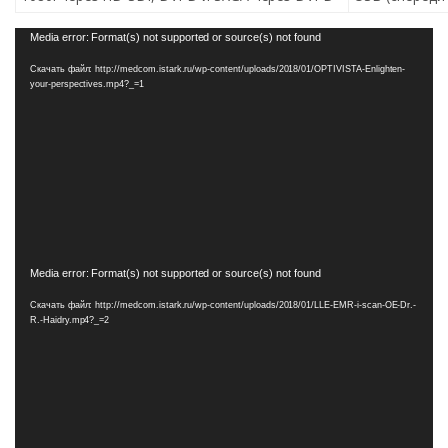
Видеоплеер
Media error: Format(s) not supported or source(s) not found
Скачать файл: http://medcom.istark.ru/wp-content/uploads/2018/01/OPTIVISTA-Enlighten-
your-perspectives.mp4?_=1
Видеоплеер
Media error: Format(s) not supported or source(s) not found
Скачать файл: http://medcom.istark.ru/wp-content/uploads/2018/01/LLE-EMR-i-scan-OE-Dr.-
R.-Haidry.mp4?_=2