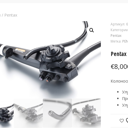
я
/
Pentax
Артикул:
6
Категори
Pentax
Метка:
PE
Pentax
€
8,00
Колоноск
Ул
Пр
Ул