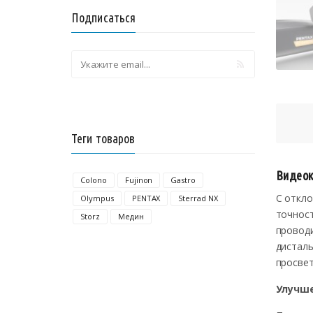
Подписаться
Теги товаров
Видеок
Colono
Fujinon
Gastro
С откло
Olympus
PENTAX
Sterrad NX
точност
Storz
Медин
провод
дисталь
просвет
Улучш