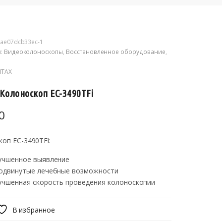
ae07dcb33ec-1
и:
Видеоколоноскопы
,
Восстановленное оборудование
,
NTAX
 Колоноскоп EC-3490TFi
0
оп EC-3490TFi:
учшенное выявление
одвинутые лечебные возможности
учшенная скорость проведения колоноскопии
В избранное