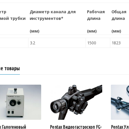
етр
Диаметр канала для
Рабочая
Общая
мой трубки
инструментов*
длина
длина
(мм)
(мм)
(мм)
3.2
1500
1823
е товары
x Галогеновый
Pentax У
Pentax Видеогастроскоп FG-