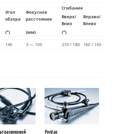
Сгибание
Угол
Фокусное
Вверх/
Вправо/
обзора
расстояние
Вниз
Влево
(°)
(мм)
(°)
140
3 — 100
210 / 180
160 / 160
льтразвуковой
Pentax