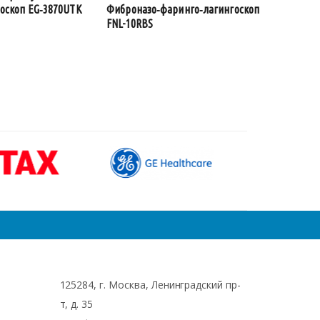
оскоп EG‑3870UTK
Фиброназо‑фаринго‑лагингоскоп
FNL-10RBS
125284, г. Москва, Ленинградский пр-
т, д. 35