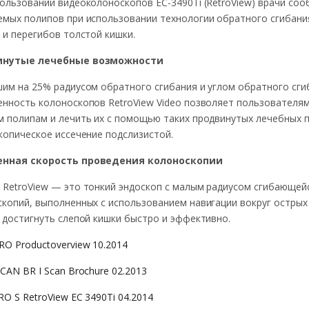
ользовании видеоколоноскопов EC-3490Ti (RetroView) врачи со
мых полипов при использовании технологии обратного сгибани
 и перегибов толстой кишки.
инутые лечебные возможности
им на 25% радиусом обратного сгибания и углом обратного сги
нность колоноскопов RetroView Video позволяет пользователям
 полипам и лечить их с помощью таких продвинутых лечебных п
копическое иссечение подслизистой.
нная скорость проведения колоноскопии
RetroView — это тонкий эндоскоп с малым радиусом сгибающей
копий, выполненных с использованием навигации вокруг острых
 достигнуть слепой кишки быстро и эффективно.
O Productoverview 10.2014
CAN BR I Scan Brochure 02.2013
O S RetroView EC 3490Ti 04.2014