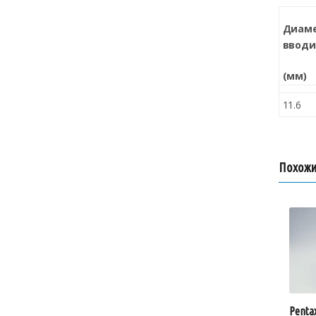
Диам
вводи
(мм)
11.6
Похожи
Penta