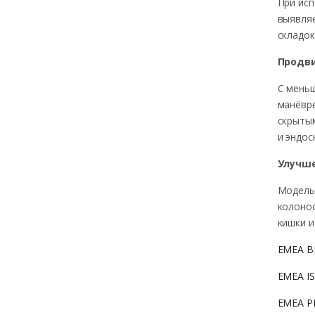
При исп
выявляе
складок
Продв
С меньш
манёвре
скрытым
и эндос
Улучше
Модель 
колонос
кишки и
EMEA BR
EMEA IS
EMEA PR