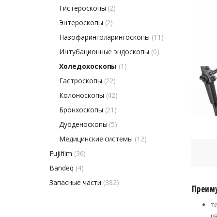
Гистероскопы
(2)
Энтероскопы
(2)
Назофаринголарингоскопы
(11)
Интубационные эндоскопы
(0)
Холедохоскопы
(1)
Гастроскопы
(22)
Колоноскопы
(42)
Бронхоскопы
(21)
Дуоденоскопы
(5)
Медицинские системы
(12)
Fujifilm
(36)
Bandeq
(4)
Запасные части
(382)
Преиму
т
ц