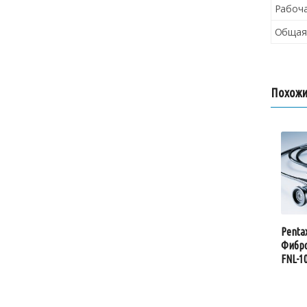
Рабоча
Общая
Похожи
Penta
Фибро
FNL-1