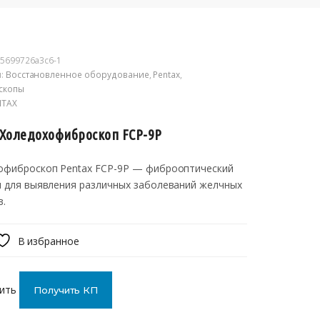
5699726a3c6-1
и:
Восстановленное оборудование
,
Pentax
,
скопы
NTAX
 Холедохофиброскоп FCP-9P
офиброскоп Pentax FCP-9P — фиброоптический
п для выявления различных заболеваний желчных
в.
В избранное
ить
Получить КП