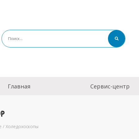
Главная
Сервис-центр
9P
е
/
Холедохоскопы