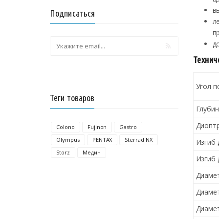
в
Подписаться
л
п
д
Технич
Угол п
Теги товаров
Глубин
Диопт
Colono
Fujinon
Gastro
Olympus
PENTAX
Sterrad NX
Изгиб 
Storz
Медин
Изгиб 
Диамет
Диамет
Диамет