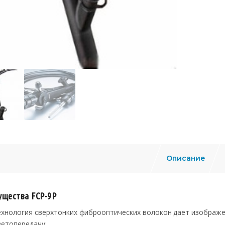
Описание
щества FCP-9P
ехнология сверхтонких фиброоптических волокон дает изображ
ветопередачу;