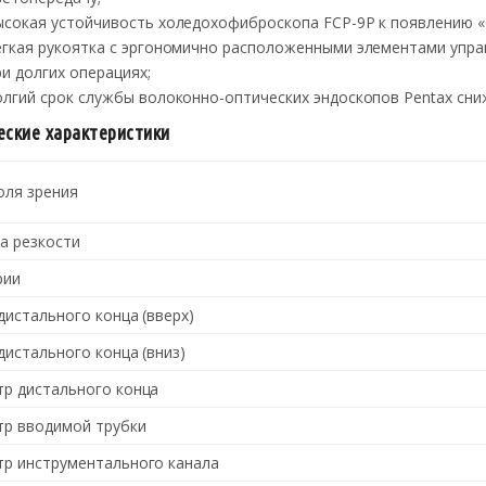
ысокая устойчивость холедохофиброскопа FCP-9P к появлению «
егкая рукоятка с эргономично расположенными элементами упра
ри долгих операциях;
олгий срок службы волоконно-оптических эндоскопов Pentax сни
еские характеристики
оля зрения
а резкости
рии
дистального конца (вверх)
дистального конца (вниз)
р дистального конца
р вводимой трубки
р инструментального канала