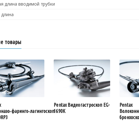
я длина вводимой трубки
 длина
е товары
x
Pentax Видеогастроскоп EG-
Pentax
назо‑фаринго‑лагингоскоп
1690K
Волоконн
0RP3
бронхоско