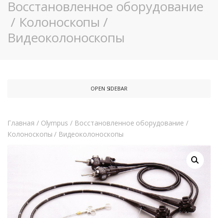
Восстановленное оборудование
/
Колоноскопы
/
Видеоколоноскопы
OPEN SIDEBAR
Главная
/
Olympus
/
Восстановленное оборудование
/
Колоноскопы
/
Видеоколоноскопы