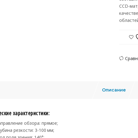
CCD-матр
качеств
областей
Сравн
Описание
еские характеристики:
аправление обзора: прямое;
лубина резкости: 3-100 мм;
гол поля зрения: 140°;