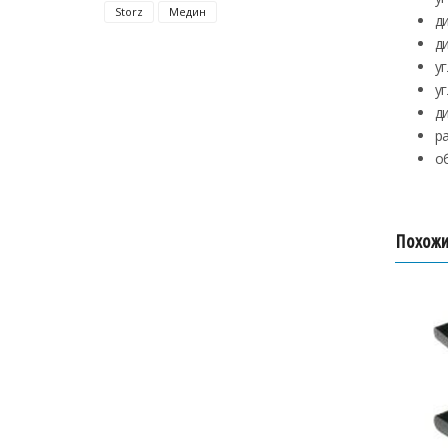
Storz
Медин
д
д
уг
у
д
р
о
Похожи