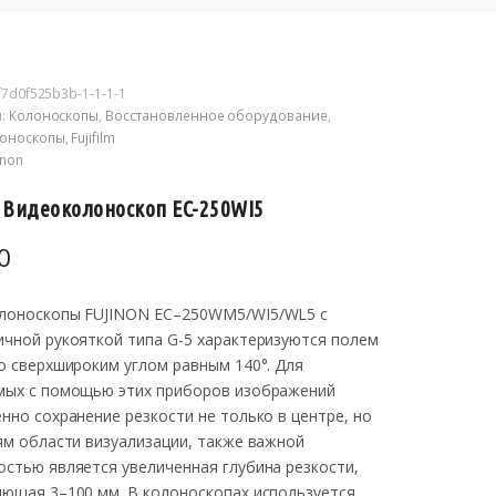
f7d0f525b3b-1-1-1-1
и:
Колоноскопы
,
Восстановленное оборудование
,
оноскопы
,
Fujifilm
inon
n Видеоколоноскоп EC-250WI5
0
лоноскопы FUJINON EC–250WM5/WI5/WL5 с
чной рукояткой типа G-5 характеризуются полем
о сверхшироким углом равным 140°. Для
мых с помощью этих приборов изображений
нно сохранение резкости не только в центре, но
ям области визуализации, также важной
стью является увеличенная глубина резкости,
яющая 3–100 мм. В колоноскопах используется