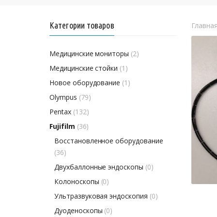
Категории товаров
Главна
Медицинские мониторы
(2)
Медицинские стойки
(1)
Новое оборудование
(1)
Olympus
(79)
Pentax
(132)
Fujifilm
(36)
Восстановленное оборудование
(36)
Двухбаллонные эндоскопы
(0)
Колоноскопы
(0)
Ультразвуковая эндоскопия
(0)
Дуоденоскопы
(0)