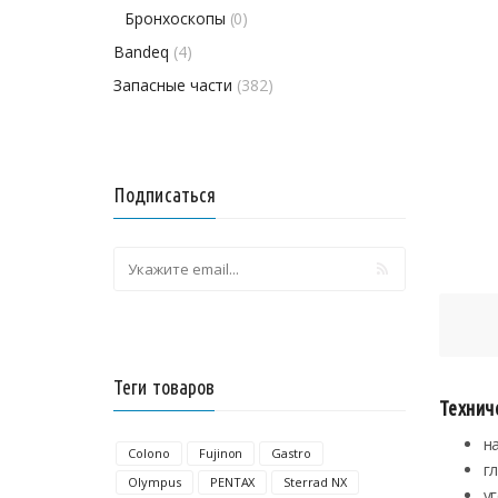
Бронхоскопы
(0)
Bandeq
(4)
Запасные части
(382)
Подписаться
Теги товаров
Технич
н
Colono
Fujinon
Gastro
г
Olympus
PENTAX
Sterrad NX
у