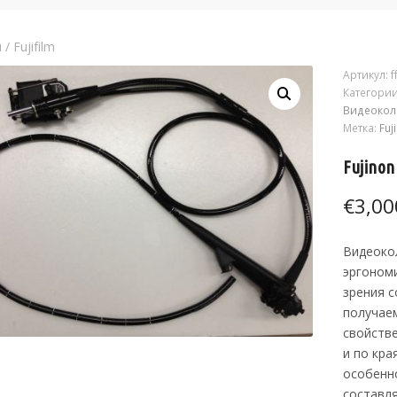
я
/
Fujifilm
Артикул:
f
Категори
Видеокол
Метка:
Fuj
Fujino
€
3,00
Видеоко
эргономи
зрения с
получае
свойстве
и по кра
особенно
составл