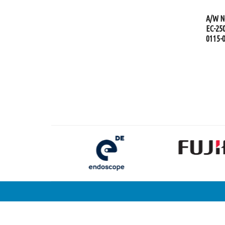
A/W N
EC-250
0115-0