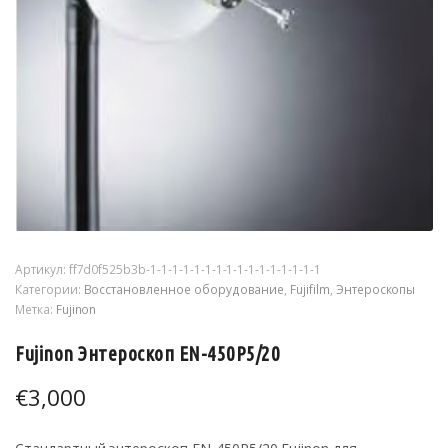
Артикул:
ff7d0f525b3b-1-1-1-1-1-1-1-1-1-1-1-1-1-1-1-1
Категории:
Восстановленное оборудование
,
Fujifilm
,
Энтероскопы
Метка:
Fujinon
Fujinon Энтероскоп EN-450P5/20
€
3,000